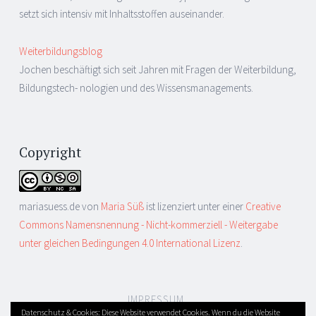
setzt sich intensiv mit Inhaltsstoffen auseinander.
Weiterbildungsblog
Jochen beschäftigt sich seit Jahren mit Fragen der Weiterbildung,
Bildungstech- nologien und des Wissensmanagements.
Copyright
mariasuess.de
von
Maria Süß
ist lizenziert unter einer
Creative
Commons Namensnennung - Nicht-kommerziell - Weitergabe
unter gleichen Bedingungen 4.0 International Lizenz
.
IMPRESSUM
Datenschutz & Cookies: Diese Website verwendet Cookies. Wenn du die Website