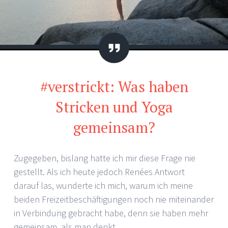
Zitat
#verstrickt: Was haben
Stricken und Yoga
gemeinsam?
Zugegeben, bislang hatte ich mir diese Frage nie
gestellt. Als ich heute jedoch Renées Antwort
darauf las, wunderte ich mich, warum ich meine
beiden Freizeitbeschäftigungen noch nie miteinander
in Verbindung gebracht habe, denn sie haben mehr
gemeinsam, als man denkt.