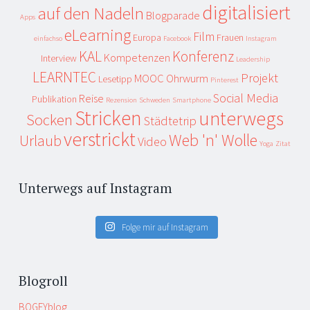
digitalisiert
auf den Nadeln
Blogparade
Apps
eLearning
Film
Europa
Frauen
einfachso
Facebook
Instagram
KAL
Konferenz
Kompetenzen
Interview
Leadership
LEARNTEC
Projekt
MOOC
Ohrwurm
Lesetipp
Pinterest
Social Media
Reise
Publikation
Rezension
Schweden
Smartphone
Stricken
unterwegs
Socken
Städtetrip
verstrickt
Web 'n' Wolle
Urlaub
Video
Yoga
Zitat
Unterwegs auf Instagram
Folge mir auf Instagram
Blogroll
BOGEYblog