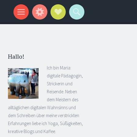
Hallo!
Ich bin Maria:
digitale Pädagogin,
Strickerin und
Reisende. Neben
dem Meistern des
alltäglichen digitalen Wahnsinns und
dem Schreiben über meine verstrickten
Erfahrungen liebe ich Yoga, Süßigkeiten,
kreative Blogs und Kaffee.