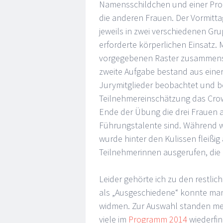
Namensschildchen und einer Pro
die anderen Frauen. Der Vormitt
jeweils in zwei verschiedenen Gr
erforderte körperlichen Einsatz
vorgegebenen Raster zusammenst
zweite Aufgabe bestand aus eine
Jurymitglieder beobachtet und be
Teilnehmereinschätzung das Cro
Ende der Übung die drei Frauen 
Führungstalente sind. Während w
wurde hinter den Kulissen fleißi
Teilnehmerinnen ausgerufen, die
Leider gehörte ich zu den restlic
als „Ausgeschiedene“ konnte m
widmen. Zur Auswahl standen meh
viele im
Programm 2014
wiederfin