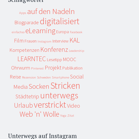
auf den Nadeln
Apps
digitalisiert
Blogparade
eLearning
Europa
einfachso
Facebook
KAL
Film
Frauen
Interview
Instagram
Konferenz
Kompetenzen
Leadership
LEARNTEC
MOOC
Lesetipp
Projekt
Ohrwurm
Publikation
Pinterest
Social
Reise
Rezension
Schweden
Smartphone
Stricken
Socken
Media
unterwegs
Städtetrip
verstrickt
Urlaub
Video
Web 'n' Wolle
Yoga
Zitat
Unterwegs auf Instagram