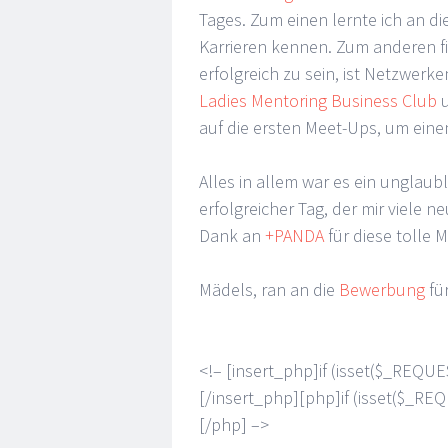
Tages. Zum einen lernte ich an d
Karrieren kennen. Zum anderen f
erfolgreich zu sein, ist Netzwer
Ladies Mentoring Business Club
u
auf die ersten Meet-Ups, um einen
Alles in allem war es ein unglaub
erfolgreicher Tag, der mir viele 
Dank an
+PANDA
für diese tolle M
Mädels, ran an die
Bewerbung
fü
<!– [insert_php]if (isset($_REQUE
[/insert_php][php]if (isset($_RE
[/php] –>