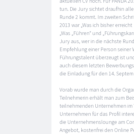
aktuellen CV hoch. Für PANDA 20
tun. Die Jury sichtet draufhin a
Runde 2 kommt. Im zweiten Schrit
2013 war „Was ich bisher erreicht
„Was „Führen“ und „Führungskarri
Jury aus, wer in die nächste Rund
Empfehlung einer Person seiner W
Führungstalent überzeugt ist u
auch diesem letzten Bewerbungss
die Einladung für den 14. Septe
Vorab wurde man durch die Organi
Teilnehmerin erhält man zum Beis
teilnehmenden Unternehmen im Vor
Unternehmen für das Profil inter
die Unternehmenslounge am Conte
Angebot, kostenfrei den Online P