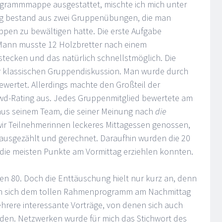
grammmappe ausgestattet, mischte ich mich unter
ag bestand aus zwei Gruppenübungen, die man
uppen zu bewältigen hatte. Die erste Aufgabe
. Mann musste 12 Holzbretter nach einem
ecken und das natürlich schnellstmöglich. Die
r klassischen Gruppendiskussion. Man wurde durch
wertet. Allerdings machte den Großteil der
wd-Rating aus. Jedes Gruppenmitglied bewertete am
aus seinem Team, die seiner Meinung nach
die
ir Teilnehmerinnen leckeres Mittagessen genossen,
g ausgezählt und gerechnet. Daraufhin wurden die 20
 die meisten Punkte am Vormittag erziehlen konnten.
hen 80. Doch die Enttäuschung hielt nur kurz an, denn
an sich dem tollen Rahmenprogramm am Nachmittag
rere interessante Vorträge, von denen sich auch
den. Netzwerken wurde für mich das Stichwort des