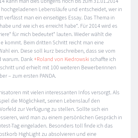
14 kann man dies übrigens noch bis zum 31.01.2014
lle hochgeladenen Lebensläufe und entscheidet, wer in
t verfässt man ein einseitiges Essay. Das Thema in
 habe und wie ich es erreicht habe“. Für 2014 wird es
ere“ für mich bedeutet“ lauten. Wieder wählt die
e kommt. Beim dritten Schritt reicht man eine
ahl ein. Diese soll kurz beschreiben, dass sie vom
nd warum. Dank
+Roland von Kiedrowski
schaffte ich
chritt und erhielt mit 100 weiteren Bewerberinnen
mber – zum ersten PANDA.
satoren mit vielen interessanten Infos versorgt. Als
piel die Möglichkeit, seinen Lebenslauf den
feld zur Verfügung zu stellen. Sollte sich ein
essieren, wird man zu einem persönlichen Gespräch in
st-Tag eingeladen. Besonders toll finde ich das
ostkorb HighLight zu absolvieren und eine