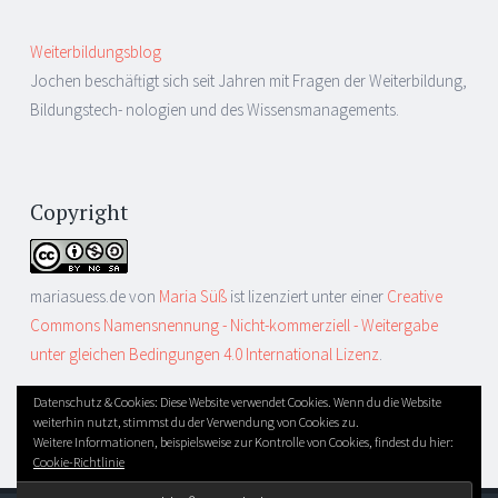
Weiterbildungsblog
Jochen beschäftigt sich seit Jahren mit Fragen der Weiterbildung,
Bildungstech- nologien und des Wissensmanagements.
Copyright
mariasuess.de
von
Maria Süß
ist lizenziert unter einer
Creative
Commons Namensnennung - Nicht-kommerziell - Weitergabe
unter gleichen Bedingungen 4.0 International Lizenz
.
Datenschutz & Cookies: Diese Website verwendet Cookies. Wenn du die Website
weiterhin nutzt, stimmst du der Verwendung von Cookies zu.
IMPRESSUM
Weitere Informationen, beispielsweise zur Kontrolle von Cookies, findest du hier:
Cookie-Richtlinie