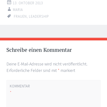
13. OKTOBER 2013
MARIA
FRAUEN
,
LEADERSHIP
Artikel-
←
→
Navigation
Schreibe einen Kommentar
Deine E-Mail-Adresse wird nicht veröffentlicht.
Erforderliche Felder sind mit
*
markiert
KOMMENTAR
*