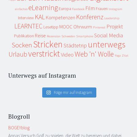
eLearning
Film
Europa
Frauen
einfachso
Facebook
Instagram
KAL
Konferenz
Kompetenzen
Interview
Leadership
LEARNTEC
Projekt
MOOC
Ohrwurm
Lesetipp
Pinterest
Social Media
Reise
Publikation
Rezension
Schweden
Smartphone
Stricken
unterwegs
Socken
Städtetrip
verstrickt
Web 'n' Wolle
Urlaub
Video
Yoga
Zitat
Unterwegs auf Instagram
Folge mir auf Instagram
Blogroll
BOGEYblog
Annas Versuch Golf zu spielen, die Welt zu bereisen und dabei