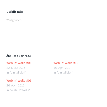
Twitter
Facebook
zu
zu
teilen
teilen
(Wird
(Wird
Gefällt mir:
in
in
neuem
neuem
Fenster
Fenster
Wird geladen...
geöffnet)
geöffnet)
Ähnliche Beiträge
Web ’n‘ Wolle #03
Web ’n‘ Wolle #10
22. März 2015
15. April 2017
In "digitalisiert"
In "digitalisiert"
Web ’n‘ Wolle #06
26. April 2015
In "Web 'n' Wolle"