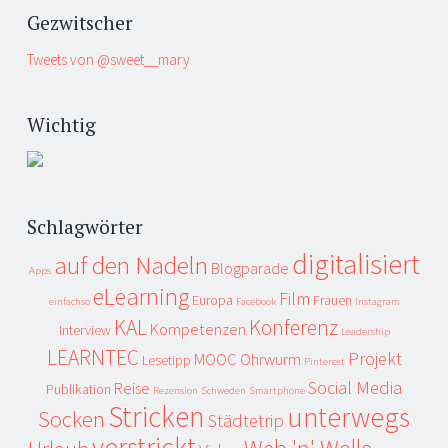
Gezwitscher
Tweets von @sweet__mary
Wichtig
Schlagwörter
digitalisiert
auf den Nadeln
Blogparade
Apps
eLearning
Film
Europa
Frauen
einfachso
Facebook
Instagram
KAL
Konferenz
Kompetenzen
Interview
Leadership
LEARNTEC
Projekt
MOOC
Ohrwurm
Lesetipp
Pinterest
Social Media
Reise
Publikation
Rezension
Schweden
Smartphone
Stricken
unterwegs
Socken
Städtetrip
verstrickt