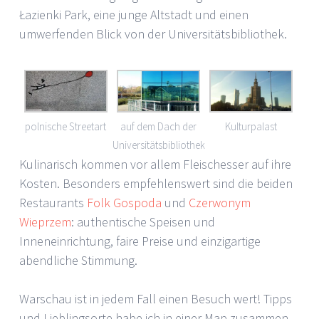
Łazienki Park, eine junge Altstadt und einen
umwerfenden Blick von der Universitätsbibliothek.
polnische Streetart
auf dem Dach der
Kulturpalast
Universitätsbibliothek
Kulinarisch kommen vor allem Fleischesser auf ihre
Kosten. Besonders empfehlenswert sind die beiden
Restaurants
Folk Gospoda
und
Czerwonym
Wieprzem
: authentische Speisen und
Inneneinrichtung, faire Preise und einzigartige
abendliche Stimmung.
Warschau ist in jedem Fall einen Besuch wert! Tipps
und Lieblingsorte habe ich in einer Map zusammen