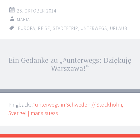
26. OKTOBER 2014
MARIA
EUROPA
,
REISE
,
STÄDTETRIP
,
UNTERWEGS
,
URLAUB
Artikel-
Ein Gedanke zu „
#unterwegs: Dziękuję
←
→
Navigation
Warszawa!
“
Pingback:
#unterwegs in Schweden // Stockholm, i
Sverige! | maria suess