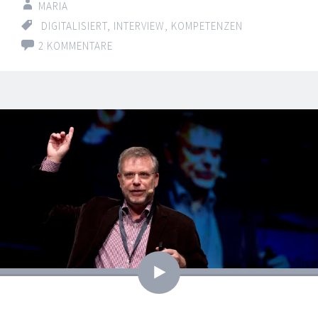
MARIA
DIGITALISIERT
,
INTERVIEW
,
KOMPETENZEN
2 KOMMENTARE
Video