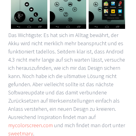
Das Wichtigste: Es hat sich im Alltag bewährt, der
Akku wird nicht merklich mehr beansprucht und es
funktioniert tadellos. Seitdem klar ist, dass Android
4.3 nicht mehr lange auf sich warten lässt, versuche
ich herauszufinden, wie ich mir das Design sichern
kann. Noch habe ich die ultimative Lösung nicht
gefunden. Aber vielleicht sollte ist das nächste
Softwareupdate und das damit verbundene
Zurücksetzen auf Werkseinstellungen einfach als
Anlass verstehen, ein neuen Design zu kreieren.
Ausreichend Inspiration findet man auf
mycolorscreen.com
und mich findet man dort unter
sweetmary
.