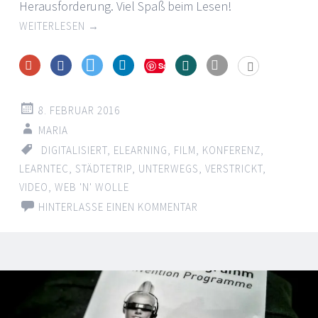
Herausforderung. Viel Spaß beim Lesen!
WEITERLESEN
→
Save
8. FEBRUAR 2016
MARIA
DIGITALISIERT
,
ELEARNING
,
FILM
,
KONFERENZ
,
LEARNTEC
,
STÄDTETRIP
,
UNTERWEGS
,
VERSTRICKT
,
VIDEO
,
WEB 'N' WOLLE
HINTERLASSE EINEN KOMMENTAR