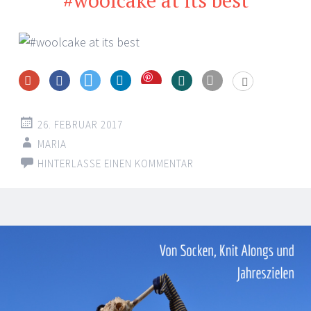
#woolcake at its best
Save
26. FEBRUAR 2017
MARIA
HINTERLASSE EINEN KOMMENTAR