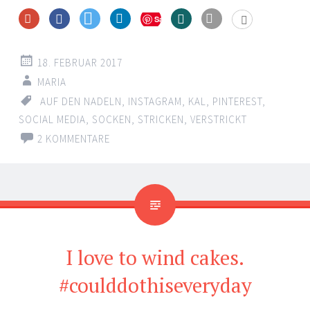
Save
18. FEBRUAR 2017
MARIA
AUF DEN NADELN
,
INSTAGRAM
,
KAL
,
PINTEREST
,
SOCIAL MEDIA
,
SOCKEN
,
STRICKEN
,
VERSTRICKT
2 KOMMENTARE
I love to wind cakes.
#coulddothiseveryday