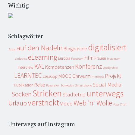
Wichtig
Schlagwörter
digitalisiert
auf den Nadeln
Blogparade
Apps
eLearning
Film
Europa
Frauen
einfachso
Facebook
Instagram
KAL
Konferenz
Kompetenzen
Interview
Leadership
LEARNTEC
Projekt
MOOC
Ohrwurm
Lesetipp
Pinterest
Social Media
Reise
Publikation
Rezension
Schweden
Smartphone
Stricken
unterwegs
Socken
Städtetrip
verstrickt
Web 'n' Wolle
Urlaub
Video
Yoga
Zitat
Unterwegs auf Instagram