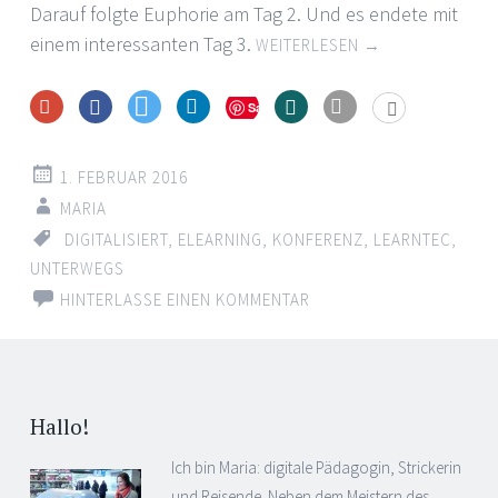
Darauf folgte Euphorie am Tag 2. Und es endete mit
einem interessanten Tag 3.
WEITERLESEN
→
Save
1. FEBRUAR 2016
MARIA
DIGITALISIERT
,
ELEARNING
,
KONFERENZ
,
LEARNTEC
,
UNTERWEGS
HINTERLASSE EINEN KOMMENTAR
Beitrags-
←
Navigation
Hallo!
Ich bin Maria: digitale Pädagogin, Strickerin
und Reisende. Neben dem Meistern des