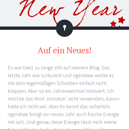
Statusmitteilung
Auf ein Neues!
Es war (viel) zu lange still auf meinem Blog. Das
letzte Jahr war turbulent und irgendwie wollte es
mit dem regelmäßigen Schreiben einfach nicht
klappen. Aber so ein Jahreswechsel motiviert. Ich
möchte das Wort ‚Vorsätze‘ nicht verwenden, davon
halte ich nicht viel. Aber ihr kennt das sicherlich:
irgendwie bringt ein neues Jahr auch frische Energie
mit sich. Und genau diese Energie lässt mich meine