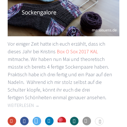
Vor einiger Zeit hatte ich euch erzählt, dass ich
dieses Jahr bei Kristins
Box O Sox 2017 KAL
mitmache. Wir haben nun Mai und theoretisch
müsste ich bereits 4 fertige Sockenpaare haben.
Praktisch habe ich drei fertig und ein Paar auf den
Nadeln. Während ich mir stolz selbst auf die
Schulter klopfe, könnt ihr euch die drei
fertigen Schönheiten einmal genauer ansehen.
WEITERLESEN
→
Save