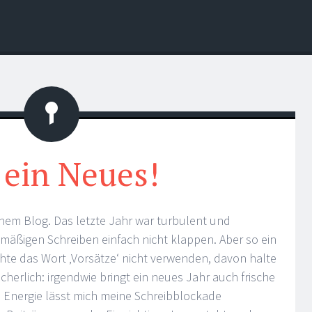
Statusmitteilung
 ein Neues!
meinem Blog. Das letzte Jahr war turbulent und
lmäßigen Schreiben einfach nicht klappen. Aber so ein
hte das Wort ‚Vorsätze‘ nicht verwenden, davon halte
sicherlich: irgendwie bringt ein neues Jahr auch frische
e Energie lässt mich meine Schreibblockade