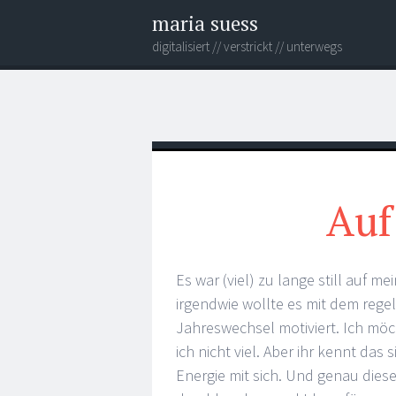
maria suess
digitalisiert // verstrickt // unterwegs
Menü
Widgets
Verweise
Suchen
auf
Soziale
Medien
Auf
Es war (viel) zu lange still auf 
irgendwie wollte es mit dem rege
Jahreswechsel motiviert. Ich möc
ich nicht viel. Aber ihr kennt das 
Energie mit sich. Und genau dies