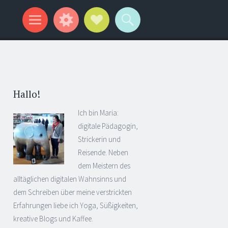
Hallo!
Ich bin Maria:
digitale Pädagogin,
Strickerin und
Reisende. Neben
dem Meistern des
alltäglichen digitalen Wahnsinns und
dem Schreiben über meine verstrickten
Erfahrungen liebe ich Yoga, Süßigkeiten,
kreative Blogs und Kaffee.