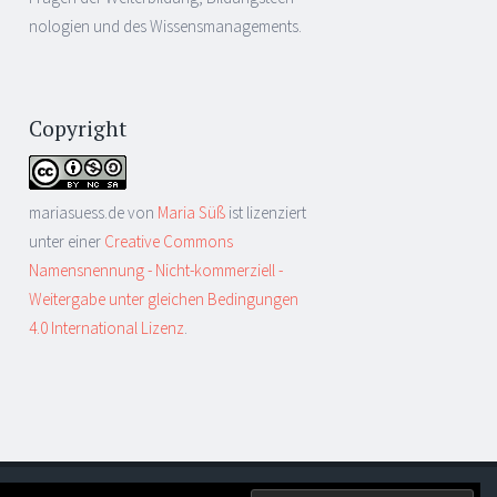
nologien und des Wissensmanagements.
Copyright
mariasuess.de
von
Maria Süß
ist lizenziert
unter einer
Creative Commons
Namensnennung - Nicht-kommerziell -
Weitergabe unter gleichen Bedingungen
4.0 International Lizenz
.