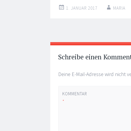
1. JANUAR 2017
MARIA
Artikel-
←
→
Navigation
Schreibe einen Kommen
Deine E-Mail-Adresse wird nicht ve
KOMMENTAR
*