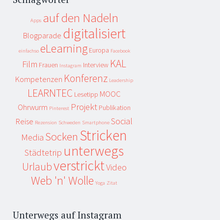
auf den Nadeln
Apps
digitalisiert
Blogparade
eLearning
Europa
einfachso
Facebook
KAL
Film
Frauen
Interview
Instagram
Konferenz
Kompetenzen
Leadership
LEARNTEC
MOOC
Lesetipp
Projekt
Ohrwurm
Publikation
Pinterest
Social
Reise
Rezension
Schweden
Smartphone
Stricken
Socken
Media
unterwegs
Städtetrip
verstrickt
Urlaub
Video
Web 'n' Wolle
Yoga
Zitat
Unterwegs auf Instagram