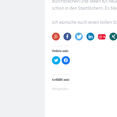
durchbrechen und Ideen für neue
schon in den Startlöchern. Es bl
Ich wünsche euch einen tollen St
Save
Teilen mit:
Klick,
Klick,
um
um
über
auf
Twitter
Facebook
zu
zu
teilen
teilen
(Wird
(Wird
Gefällt mir:
in
in
neuem
neuem
Fenster
Fenster
Wird geladen...
geöffnet)
geöffnet)