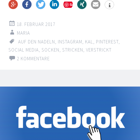
Save
18. FEBRUAR 2017
MARIA
AUF DEN NADELN
,
INSTAGRAM
,
KAL
,
PINTEREST
,
SOCIAL MEDIA
,
SOCKEN
,
STRICKEN
,
VERSTRICKT
2 KOMMENTARE