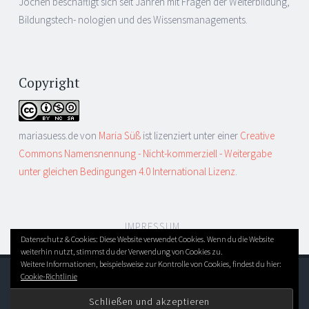
Jochen beschäftigt sich seit Jahren mit Fragen der Weiterbildung,
Bildungstech- nologien und des Wissensmanagements.
Copyright
mariasuess.de
von
Maria Süß
ist lizenziert unter einer
Creative
Commons Namensnennung - Nicht-kommerziell - Weitergabe
unter gleichen Bedingungen 4.0 International Lizenz
.
IMPRESSUM
Datenschutz & Cookies: Diese Website verwendet Cookies. Wenn du die Website
weiterhin nutzt, stimmst du der Verwendung von Cookies zu.
Weitere Informationen, beispielsweise zur Kontrolle von Cookies, findest du hier:
Cookie-Richtlinie
DIESES BLOG LÄUFT MIT WORDPRESS
|
THEME: SORBET
VON
WORDPRESS.COM
.