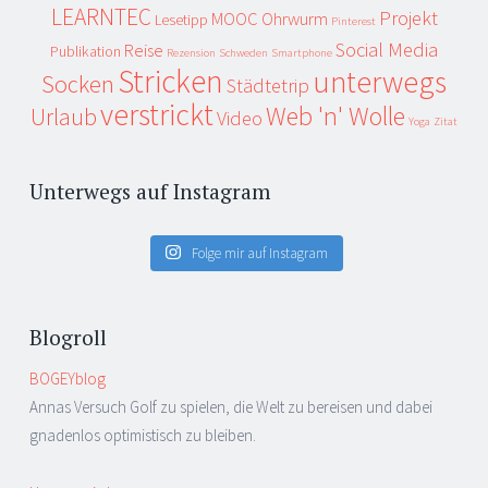
LEARNTEC
Projekt
MOOC
Ohrwurm
Lesetipp
Pinterest
Social Media
Reise
Publikation
Rezension
Schweden
Smartphone
Stricken
unterwegs
Socken
Städtetrip
verstrickt
Web 'n' Wolle
Urlaub
Video
Yoga
Zitat
Unterwegs auf Instagram
Folge mir auf Instagram
Blogroll
BOGEYblog
Annas Versuch Golf zu spielen, die Welt zu bereisen und dabei
gnadenlos optimistisch zu bleiben.