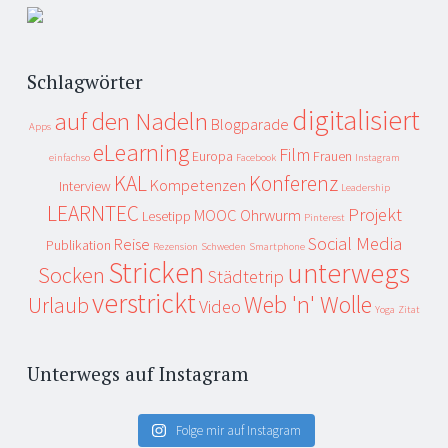
Schlagwörter
digitalisiert
auf den Nadeln
Blogparade
Apps
eLearning
Film
Europa
Frauen
einfachso
Facebook
Instagram
KAL
Konferenz
Kompetenzen
Interview
Leadership
LEARNTEC
Projekt
MOOC
Ohrwurm
Lesetipp
Pinterest
Social Media
Reise
Publikation
Rezension
Schweden
Smartphone
Stricken
unterwegs
Socken
Städtetrip
verstrickt
Web 'n' Wolle
Urlaub
Video
Yoga
Zitat
Unterwegs auf Instagram
Folge mir auf Instagram