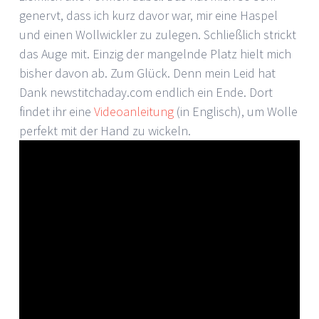
genervt, dass ich kurz davor war, mir eine Haspel
und einen Wollwickler zu zulegen. Schließlich strickt
das Auge mit. Einzig der mangelnde Platz hielt mich
bisher davon ab. Zum Glück. Denn mein Leid hat
Dank newstitchaday.com endlich ein Ende. Dort
findet ihr eine
Videoanleitung
(in Englisch), um Wolle
perfekt mit der Hand zu wickeln.