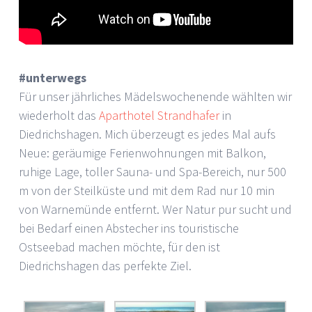
#unterwegs
Für unser jährliches Mädelswochenende wählten wir
wiederholt das
Aparthotel Strandhafer
in
Diedrichshagen. Mich überzeugt es jedes Mal aufs
Neue: geräumige Ferienwohnungen mit Balkon,
ruhige Lage, toller Sauna- und Spa-Bereich, nur 500
m von der Steilküste und mit dem Rad nur 10 min
von Warnemünde entfernt. Wer Natur pur sucht und
bei Bedarf einen Abstecher ins touristische
Ostseebad machen möchte, für den ist
Diedrichshagen das perfekte Ziel.