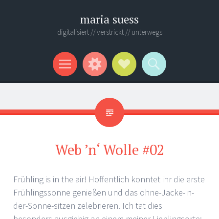
maria suess
digitalisiert // verstrickt // unterwegs
Menü
Widgets
Verweise
Suchen
auf
Soziale
Medien
Web ’n‘ Wolle #02
Frühling is in the air! Hoffentlich konntet ihr die erste
Frühlingssonne genießen und das ohne-Jacke-in-
der-Sonne-sitzen zelebrieren. Ich tat dies
besonders ausgiebig an einem meiner Lieblingsorte: