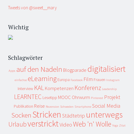
Tweets von @sweet__mary
Wichtig
Schlagwörter
digitalisiert
auf den Nadeln
Blogparade
Apps
eLearning
Film
Europa
Frauen
einfachso
Facebook
Instagram
KAL
Konferenz
Kompetenzen
Interview
Leadership
LEARNTEC
Projekt
MOOC
Ohrwurm
Lesetipp
Pinterest
Social Media
Reise
Publikation
Rezension
Schweden
Smartphone
Stricken
unterwegs
Socken
Städtetrip
verstrickt
Web 'n' Wolle
Urlaub
Video
Yoga
Zitat