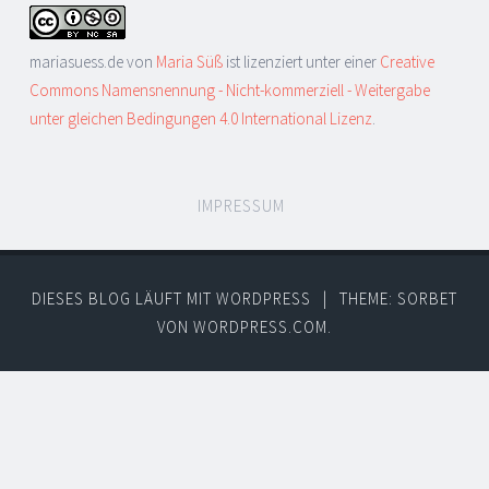
mariasuess.de
von
Maria Süß
ist lizenziert unter einer
Creative
Commons Namensnennung - Nicht-kommerziell - Weitergabe
unter gleichen Bedingungen 4.0 International Lizenz
.
IMPRESSUM
DIESES BLOG LÄUFT MIT WORDPRESS
|
THEME: SORBET
VON
WORDPRESS.COM
.