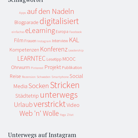
auf den Nadeln
Apps
digitalisiert
Blogparade
eLearning
Europa
einfachso
Facebook
KAL
Film
Frauen
Interview
Instagram
Konferenz
Kompetenzen
Leadership
LEARNTEC
MOOC
Lesetipp
Projekt
Ohrwurm
Publikation
Pinterest
Social
Reise
Rezension
Schweden
Smartphone
Stricken
Socken
Media
unterwegs
Städtetrip
verstrickt
Urlaub
Video
Web 'n' Wolle
Yoga
Zitat
Unterwegs auf Instagram