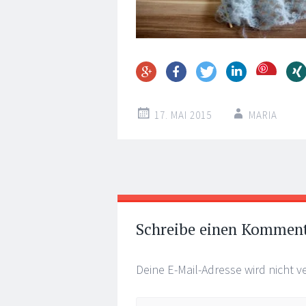
Save
17. MAI 2015
MARIA
Artikel-
←
Navigation
Schreibe einen Kommen
Deine E-Mail-Adresse wird nicht ve