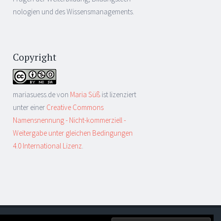
nologien und des Wissensmanagements.
Copyright
mariasuess.de
von
Maria Süß
ist lizenziert
unter einer
Creative Commons
Namensnennung - Nicht-kommerziell -
Weitergabe unter gleichen Bedingungen
4.0 International Lizenz
.