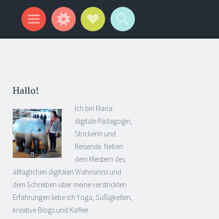
Hallo!
Ich bin Maria:
digitale Pädagogin,
Strickerin und
Reisende. Neben
dem Meistern des
alltäglichen digitalen Wahnsinns und
dem Schreiben über meine verstrickten
Erfahrungen liebe ich Yoga, Süßigkeiten,
kreative Blogs und Kaffee.