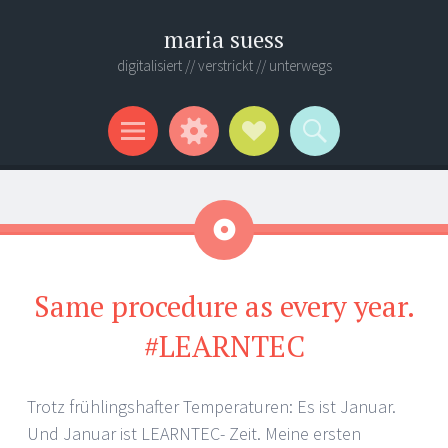
maria suess
digitalisiert // verstrickt // unterwegs
Menü
Widgets
Verweise
Suchen
auf
Soziale
Kurzmitteilung
Medien
Same procedure as every year.
#LEARNTEC
Trotz frühlingshafter Temperaturen: Es ist Januar.
Und Januar ist LEARNTEC- Zeit. Meine ersten