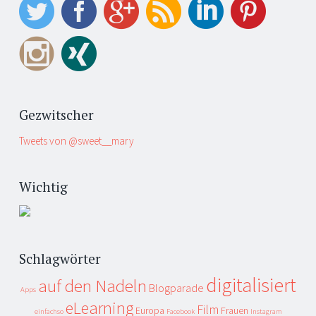
Gezwitscher
Tweets von @sweet__mary
Wichtig
Schlagwörter
digitalisiert
auf den Nadeln
Blogparade
Apps
eLearning
Film
Europa
Frauen
einfachso
Facebook
Instagram