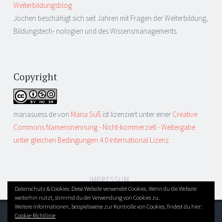
Weiterbildungsblog
Jochen beschäftigt sich seit Jahren mit Fragen der Weiterbildung,
Bildungstech- nologien und des Wissensmanagements.
Copyright
mariasuess.de
von
Maria Süß
ist lizenziert unter einer
Creative
Commons Namensnennung - Nicht-kommerziell - Weitergabe
unter gleichen Bedingungen 4.0 International Lizenz
.
IMPRESSUM
Datenschutz & Cookies: Diese Website verwendet Cookies. Wenn du die Website
weiterhin nutzt, stimmst du der Verwendung von Cookies zu.
Weitere Informationen, beispielsweise zur Kontrolle von Cookies, findest du hier:
Cookie-Richtlinie
DIESES BLOG LÄUFT MIT WORDPRESS
|
THEME: SORBET