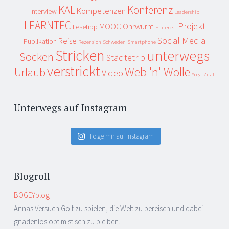
KAL
Konferenz
Kompetenzen
Interview
Leadership
LEARNTEC
Projekt
MOOC
Ohrwurm
Lesetipp
Pinterest
Social Media
Reise
Publikation
Rezension
Schweden
Smartphone
Stricken
unterwegs
Socken
Städtetrip
verstrickt
Web 'n' Wolle
Urlaub
Video
Yoga
Zitat
Unterwegs auf Instagram
Folge mir auf Instagram
Blogroll
BOGEYblog
Annas Versuch Golf zu spielen, die Welt zu bereisen und dabei
gnadenlos optimistisch zu bleiben.