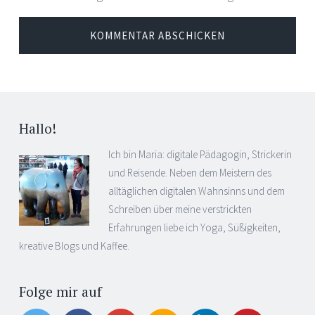
Hallo!
Ich bin Maria: digitale Pädagogin, Strickerin
und Reisende. Neben dem Meistern des
alltäglichen digitalen Wahnsinns und dem
Schreiben über meine verstrickten
Erfahrungen liebe ich Yoga, Süßigkeiten,
kreative Blogs und Kaffee.
Folge mir auf