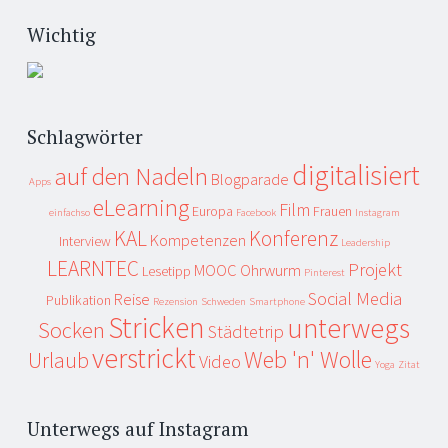
Wichtig
Schlagwörter
digitalisiert
auf den Nadeln
Blogparade
Apps
eLearning
Film
Europa
Frauen
einfachso
Facebook
Instagram
KAL
Konferenz
Kompetenzen
Interview
Leadership
LEARNTEC
Projekt
MOOC
Ohrwurm
Lesetipp
Pinterest
Social Media
Reise
Publikation
Rezension
Schweden
Smartphone
Stricken
unterwegs
Socken
Städtetrip
verstrickt
Web 'n' Wolle
Urlaub
Video
Yoga
Zitat
Unterwegs auf Instagram