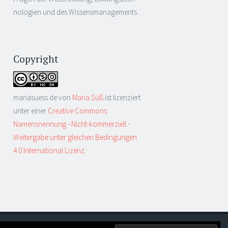
nologien und des Wissensmanagements.
Copyright
mariasuess.de
von
Maria Süß
ist lizenziert
unter einer
Creative Commons
Namensnennung - Nicht-kommerziell -
Weitergabe unter gleichen Bedingungen
4.0 International Lizenz
.