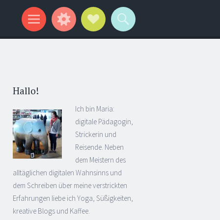
Hallo!
Ich bin Maria:
digitale Pädagogin,
Strickerin und
Reisende. Neben
dem Meistern des
alltäglichen digitalen Wahnsinns und
dem Schreiben über meine verstrickten
Erfahrungen liebe ich Yoga, Süßigkeiten,
kreative Blogs und Kaffee.