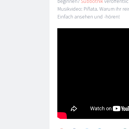
beginnen?
Subbotnik
veröffentli
Musikvideo:
Piñata. Warum ihr re
Einfach ansehen und -hören!