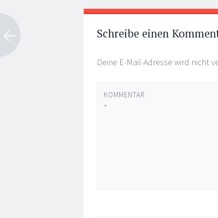
Artikel-
←
→
Navigation
Schreibe einen Kommen
Deine E-Mail-Adresse wird nicht ve
KOMMENTAR
*