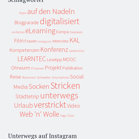
auf den Nadeln
Apps
digitalisiert
Blogparade
eLearning
Europa
einfachso
Facebook
KAL
Film
Frauen
Interview
Instagram
Konferenz
Kompetenzen
Leadership
LEARNTEC
MOOC
Lesetipp
Projekt
Ohrwurm
Publikation
Pinterest
Social
Reise
Rezension
Schweden
Smartphone
Stricken
Socken
Media
unterwegs
Städtetrip
verstrickt
Urlaub
Video
Web 'n' Wolle
Yoga
Zitat
Unterwegs auf Instagram