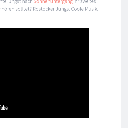
chte jüngst nach
Sonnenuntergäng
ihr zweites
inhören solltet? Rostocker Jungs. Coole Musik.