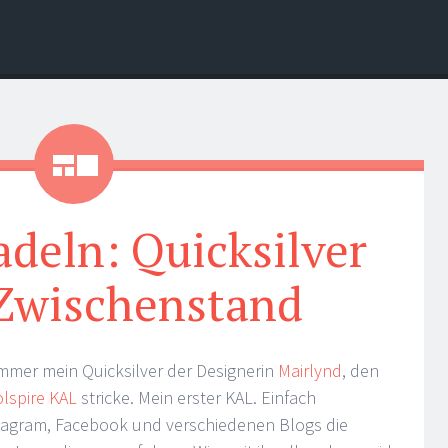
Galerie
deln: Quicksilver
 Zwischenstand
immer mein Quicksilver der Designerin
Mairlynd
, den
lspire KAL
stricke. Mein erster KAL. Einfach
stagram, Facebook und verschiedenen Blogs die