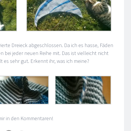
 vierte Dreieck abgeschlossen. Da ich es hasse, Fäden
n bei jeder neuen Reihe mit. Das ist vielleicht nicht
t es sehr gut. Erkennt ihr, was ich meine?
s mir in den Kommentaren!