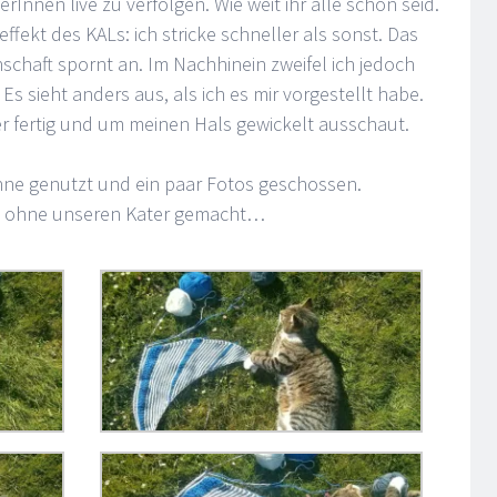
erInnen live zu verfolgen. Wie weit ihr alle schon seid.
ffekt des KALs: ich
stricke schneller als sonst. Das
inschaft spornt an. Im Nachhinein zweifel ich jedoch
Es sieht anders aus, als ich es mir vorgestellt habe.
er fertig und um meinen Hals gewickelt ausschaut.
ne genutzt und ein paar Fotos geschossen.
ng ohne unseren Kater gemacht…