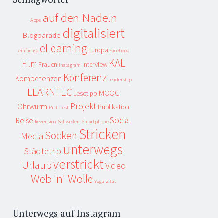
auf den Nadeln
Apps
digitalisiert
Blogparade
eLearning
Europa
einfachso
Facebook
KAL
Film
Frauen
Interview
Instagram
Konferenz
Kompetenzen
Leadership
LEARNTEC
MOOC
Lesetipp
Projekt
Ohrwurm
Publikation
Pinterest
Social
Reise
Rezension
Schweden
Smartphone
Stricken
Socken
Media
unterwegs
Städtetrip
verstrickt
Urlaub
Video
Web 'n' Wolle
Yoga
Zitat
Unterwegs auf Instagram