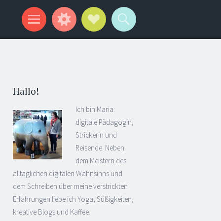
Hallo!
Ich bin Maria:
digitale Pädagogin,
Strickerin und
Reisende. Neben
dem Meistern des
alltäglichen digitalen Wahnsinns und
dem Schreiben über meine verstrickten
Erfahrungen liebe ich Yoga, Süßigkeiten,
kreative Blogs und Kaffee.