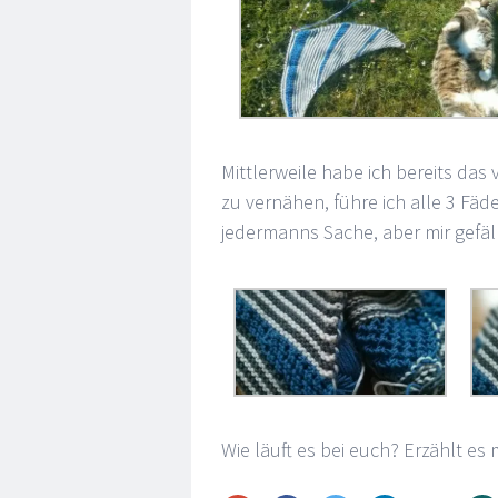
Mittlerweile habe ich bereits das
zu vernähen, führe ich alle 3 Fäde
jedermanns Sache, aber mir gefäll
Wie läuft es bei euch? Erzählt e