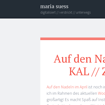
maria suess
digitalisiert // verstrickt // unterwegs
Menü
Widgets
Verweise
Suchen
auf
Soziale
Medien
Auf den Na
KAL //
Auf den Nadeln im April
ist noch 
ich im Rahmen des aktuellen
Woo
großartig! Es macht Spaß auf In